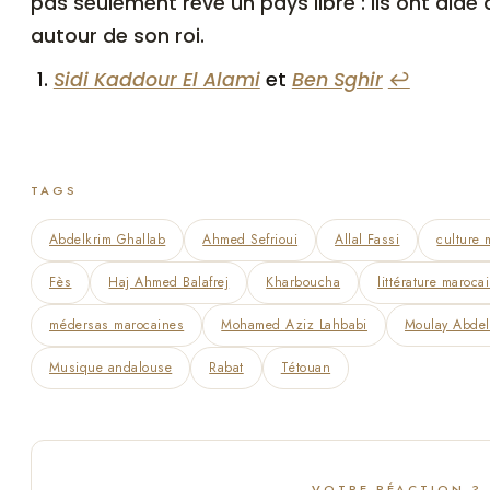
pas seulement rêvé un pays libre : ils ont aidé 
autour de son roi.
Sidi Kaddour El Alami
et
Ben Sghir
↩︎
TAGS
Abdelkrim Ghallab
Ahmed Sefrioui
Allal Fassi
culture 
Fès
Haj Ahmed Balafrej
Kharboucha
littérature maroca
médersas marocaines
Mohamed Aziz Lahbabi
Moulay Abdel
Musique andalouse
Rabat
Tétouan
VOTRE RÉACTION ?