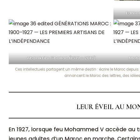
Edmon
Abdelkrim Ghallab (1919 – 2017)
Moha
Ces intellectuels partagent un même destin : écrire le Maroc depuis
annoncent le Maroc des lettres, des idées
LEUR ÉVEIL AU MO
En 1927, lorsque feu Mohammed V accède au trône, ils deviennent les
jeunes adultes d’un Maroc en marche. Certains 