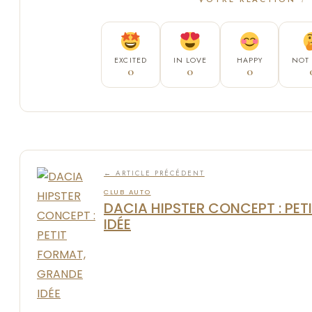
EXCITED
IN LOVE
HAPPY
NOT
0
0
0
← ARTICLE PRÉCÉDENT
CLUB AUTO
DACIA HIPSTER CONCEPT : PE
IDÉE