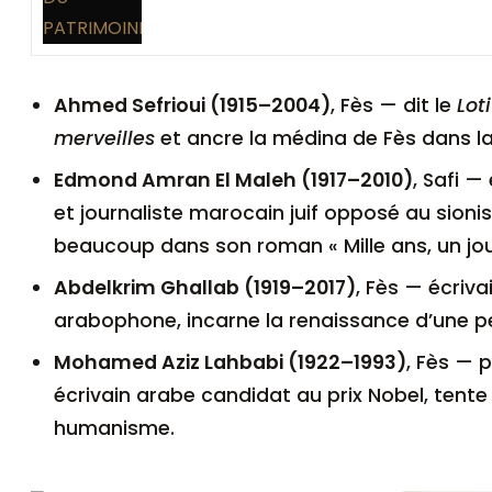
Ahmed Sefrioui (1915–2004)
, Fès — dit le
Lot
merveilles
et ancre la médina de Fès dans la l
Edmond Amran El Maleh (1917–2010)
, Safi —
et journaliste marocain juif opposé au sionis
beaucoup dans son roman « Mille ans, un jour
Abdelkrim Ghallab (1919–2017)
, Fès — écriva
arabophone, incarne la renaissance d’une p
Mohamed Aziz Lahbabi (1922–1993)
, Fès — 
écrivain arabe candidat au prix Nobel, tente 
humanisme.