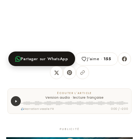
Partager sur WhatsApp
J'aime ·
155
ÉCOUTER L'ARTICLE
Version audio · lecture française
Narration vocale FR
0:00 / ~2:00
PUBLICITÉ