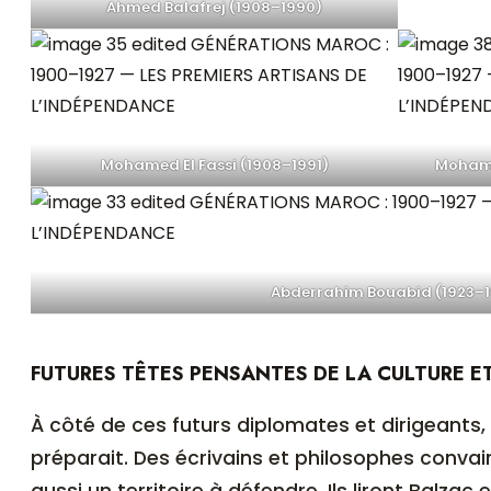
Ahmed Balafrej (1908–1990)
Mohamed El Fassi (1908–1991)
Moham
Abderrahim Bouabid (1923–
FUTURES TÊTES PENSANTES DE LA CULTURE E
À côté de ces futurs diplomates et dirigeants, une autre élite se
préparait. Des écrivains et philosophes convai