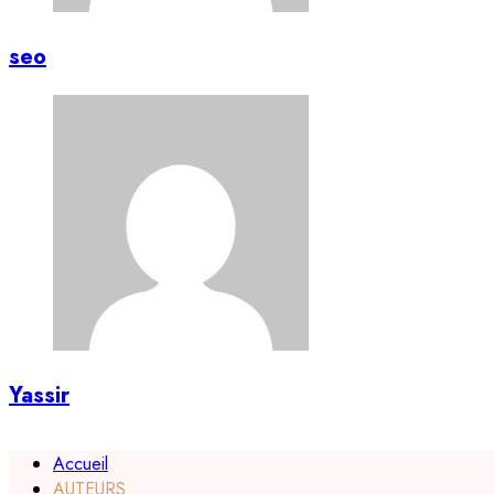
seo
Yassir
Accueil
AUTEURS