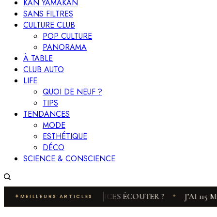
KAN YAMAKAN
SANS FILTRES
CULTURE CLUB
POP CULTURE
PANORAMA
À TABLE
CLUB AUTO
LIFE
QUOI DE NEUF ?
TIPS
TENDANCES
MODE
ESTHÉTIQUE
DÉCO
SCIENCE & CONSCIENCE
… QUELLES FRÉQUENCES ÉCOUTER ?
J’AI 115 MOTS 
✦
MEILLEURS ARTICLES
◆