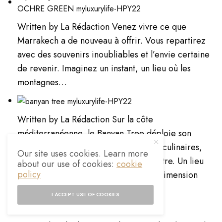
Written by La Rédaction Venez vivre ce que
Marrakech a de nouveau à offrir. Vous repartirez
avec des souvenirs inoubliables et l’envie certaine
de revenir. Imaginez un instant, un lieu où les
montagnes…
Written by La Rédaction Sur la côte
méditerranéenne, le Banyan Tree déploie son
univers. Au programme, rendez-vous culinaires,
Our site uses cookies. Learn more
soirées festives et expériences bien-être. Un lieu
about our use of cookies:
cookie
policy
où les souvenirs d’été prendront une dimension
particulière.…
I ACCEPT USE OF COOKIES