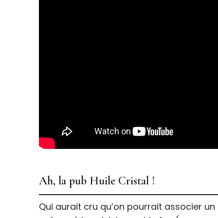
Ah, la pub Huile Cristal !
Qui aurait cru qu’on pourrait associer un rôti de veau à du rock’n’roll ? Et pourtant, cette