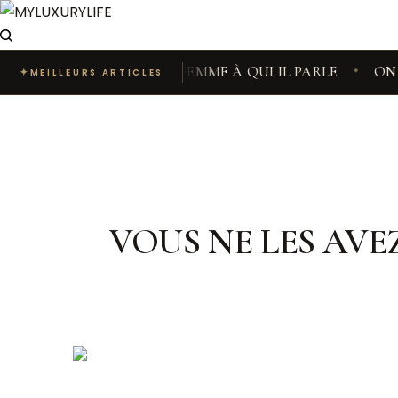
AROC, VOICI LA FEMME À QUI IL PARLE
ON A CREU
✦
MEILLEURS ARTICLES
◆
VOUS NE LES AVE