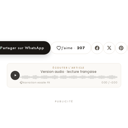
Partager sur WhatsApp
J'aime ·
207
ÉCOUTER L'ARTICLE
Version audio · lecture française
🎧
Narration vocale FR
0:00 / ~2:00
PUBLICITÉ