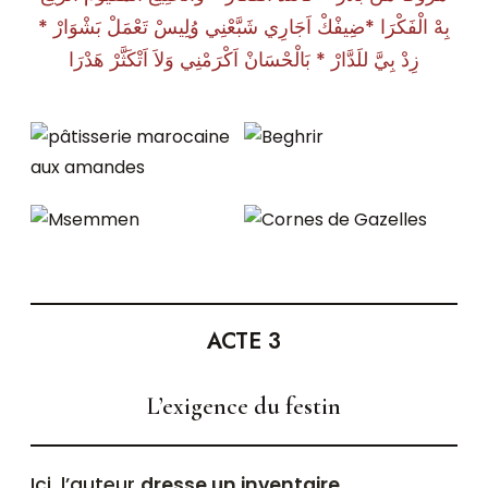
بِهْ الْفَكْرَا *ضِيفْكْ اَجَارِي شَبَّعْنِي وُلِيسْ تَعْمَلْ بَشْوَارْ *
زِدْ بِيَّ للَدَّارْ * بَالْحْسَانْ اَكْرَمْنِي وَلاَ اَتْكَثَّرْ هَدْرَا
ACTE 3
L’exigence du festin
Ici, l’auteur
dresse un inventaire