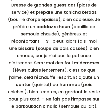
Dresse de grandes
guess’aat
(plats de
service) et prépare une
tchicha kerdas
(bouillie d’orge épaisse), bien copieuse. Je
préfère un
baddaz skhoun
(bouillie de
semoule chaude), généreux et
réconfortant. – S’il pleut, alors fais-moi
une
bissara
(soupe de pois cassés), bien
chaude, car je n’ai pas la patience
d’attendre. Sers-moi des
foul m’demmes
(fèves cuites lentement), c’est ce que
j’aime, cela réchauffe l’esprit. Et ajoute un
qantar
(quintal) de
hammos
(pois
chiches), bien tendres, en gardant le reste
pour plus tard. – Ne fais pas l’impasse sur
le
barkoukach b’halib
(semoule au lait),