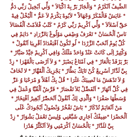
الضِّيفْ اَتْكَرْمُ * وَالْجَارْ بَرّْ بِهْ اكًْبَالاَ * وَلِّي اَبْخِيلْ رَبِّي دَمُّ
* عَايَشْ فَالْمْكَرْ وَجْهَالآَ * لاَبُوهْ يَكْرَمْ لاَ عَمُّ * اَلْبْخْلْ فِيهْ
حَقّْ اَسْلاَلاَ * وَلِّي اَكْرِيمْ رَبِّي كََرْمُ * كَتْبُ فْلاَمْتْ اَلْفُضَالاَ
نَاسْ اَلْحْسَانْ * تَعْرَفْ وَصِْفي مَوْلُوعْ بَالزّْرَادِ * دَايَمْ فِي
كُلّْ يُومْ اَنْحَبّْ الزَّرْدَا * لُو تْكُونْ اَفْبَغْدَادْ اَقْرِيبَا اَنْقُولْ *
وَكْثِيرْ اِلَى كَانَتْ عَنْدْ وَاحَدْ مَثْلَكْ وَافِي اَكْرِيمْ جَيَّدْ صَبَّارْ *
بَرّْ يَرْفَدْ بَالْعَارْ * فِي اَمْتَاعُ يَصْبَرْ * وَ لاَ اَرْضَى بَالْقَهْرَا * زِدْ
بِيَّ لَدَّارْ اَسْرِيعْ كُنْ تَايَكًْ بَطَّارْ * يَجْزِيكْ اَلْقَهَّارْ * لا تْخَافْ
وُ لاَ تَدْهَشْ مَا تْصِيبَكْ عَثْرَا * قُلْ بِكْ اَهْلاً وَ مْرَحْبَا وُ عَزّْ
فِي كُلّْ اَنْهَارْ * اَتْفَضَّلْ بْلاَ تَقْصَارْ * فَرَّشْ اَلْقُبَّا وَعْمَلْ فِي
وْسَطْهَا صَفْرَا * وَاَلّْدِي لِكْ اَنْقُولْ اَتْحَضّْرُ اَبْغِيرْ اَفْتِخَارْ *
مَنْ اَنْعَايَمْ تُدْكَارْ * بَاشْ نَفْخُرْ وَنْصُولْ اَبْجُودَكْ عْلَى
اَلْحَضْرَا *ضِيفْكْ اَجَارِي شَبَّعْنِي وُلِيسْ تَعْمَلْ بَشْوَارْ * زِدْ
بِيَّ للَدَّارْ * بَالْحْسَانْ اَكْرَمْنِي وَلاَ اَتْكَثَّرْ هَدْرَا