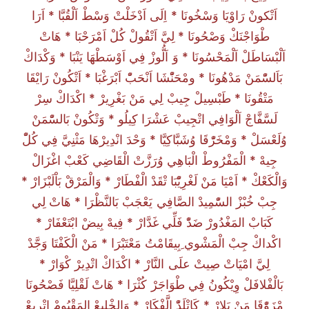
اَتْكونْ رَاوْيَا وَسْخُونَا * اِلَى اَدْخَلْتْ وَسْطْ اَلْقُبَّا * اَرَا
طْوَاجْنَكْ وَصْحُونَا * لِيَّ اَتْقُولْ كُلْ اَمْرَحْبَا * هَاتْ
اَلْبْسَاطَلْ اَلْمَحْسُونَا * وَ اَلُّوزْ فِي اَوْسَطْهَا يَنْبَا * وَكْدَاكْ
بَاَلسّْمَنْ مَدْهُونَا * ومْحَنّْشَا اَنْحَبّْ اَبْرَغْبَا * اَتْكُونْ رَايْقَا
مَتْقُونَا * طَبْسِيلْ جِيبْ لِي مَنْ بَغْرِيرْ * اكْدَاكْ سِرْ
لَسَّفَّاجْ اَلْوَافِي اتْجِيبْ عَشْرَا كِيلُو * وَتْكُونْ بَالسّْمَنْ
وُلَعْسَلْ * وَمْخَرّْقَا وُشَبَّاكِيَّا * وَحْدَ انْدِيرْهَا مَثْنِيَّ فِي كُلّْ
جِيهْ * الْمَفْرُوطْ الْبَاهِي وُرَزَّتْ الْقَاضِي كَعْبْ اغْزَالْ
وَالْكَعْكْ * اَمْيَا مَنْ لَغْرِيّْبَا تْقَدْ الْفْطَارْ * وَالْمَرْقْ بَاْلَبْزَارْ *
جِبْ خُبْزْ السّْمِيدْ الصَّافِي يَعْجَبْ بَالنَّظْرَا * هَاتْ لِي
كَبَابْ المَغْدُورْ ضَدّْ فَلِّي غَدَّارْ * فِيهْ بِيضْ ابْتَعْفَارْ *
اكْداكْ جِبْ الْمَشْوي ِبِيقَامْتُ مَعْتَبْرَا * مَنْ الْكَفْتَا وَجَّدْ
لِيَّ امْيَاتْ صِيتْ علَى النَّارْ * اكْدَاكْ اتْدِيرْ كْوَارْ *
بَالْفْلافَلْ وِيْكُونُ فِي طْوَاجَرْ كُثْرَا * هَاتْ لَقْلِيَّا فَصْحُونَا
مْزَوّْقَا مَنْ بَلارْ * كَاتْلَدّْ الَّفْكَارْ * وَالخْلِيعْ المَقْيُومْ اتْريعْ