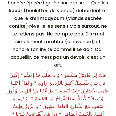
hachée épicée) grillée sur braise. _ Que les
kouar
(boulettes de viande) débordent et
que le
khlii maqyoum
(viande séchée
confite) réveille les sens ! Mais surtout, ne
te retiens pas. Ne compte pas. Dis-moi
simplement
mrahba
(bienvenue), et
honore ton invité comme il se doit. Car
accueillir, ce n’est pas un devoir, c’est un
art.
هَاتْ لِي فَالاَوْلْ سَكْسُو * وُ لاَ تَخَلِّي حَدّْ اِمَسُّو * اِكُونْ
فِي شِي طَبْسِِيلْ اَكْبِيرْ بَاَلزّْبَادِي رَاوِي * وَعْمَلْ اَعْلِيهْ
غَنْمِي بَخْضَارِي رَايْقَا اَنْفِيسَا * دِرْ اَتْفَيَا مَنْ اَلزّْبِيبْ وُ لُوزْ
وُ بَصْلاَ * كْدَاكْ سَفَّا بَفْرَاخْ مْنَ اَلْحْمَامْ * مَرْدُومَا وَ
سْخُونَا مْعَ اَلشَّعْرِيَّا اَلْغَاهَا اَعْشِيقْ * وَ اَلرُّوزْ اِطِيبْ
اَمْلِيحْ بَالْحْلِيبْ اَلصَّافِي * وَرَا مَنْ اَلْفْدَاوَشْ شَرْبَا *