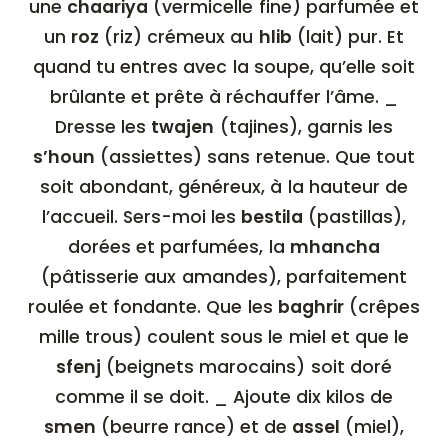
une
chaariya
(vermicelle fine) parfumée et
un
roz
(riz) crémeux au
hlib
(lait) pur. Et
quand tu entres avec la soupe, qu’elle soit
brûlante et prête à réchauffer l’âme. _
Dresse les
twajen
(tajines), garnis les
s’houn
(assiettes) sans retenue. Que tout
soit abondant, généreux, à la hauteur de
l’accueil. Sers-moi les
bestila
(pastillas),
dorées et parfumées, la
mhancha
(pâtisserie aux amandes), parfaitement
roulée et fondante. Que les
baghrir
(crêpes
mille trous) coulent sous le miel et que le
sfenj
(beignets marocains) soit doré
comme il se doit. _ Ajoute dix kilos de
smen
(beurre rance) et de
assel
(miel),