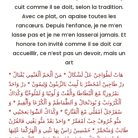
cuit comme il se doit, selon la tradition.
Avec ce plat, on apaise toutes les
rancœurs. Depuis l’enfance, je ne m’en
lasse pas et je ne m’en lasserai jamais. Et
honore ton invité comme il se doit car
accueillir, ce n’est pas un devoir, mais un
art
هَاتْ لَطْوَاجَنْ عَلْ لَشْكَالْ * مَنْ اَلْحَمْ اَلْغَنْمِي يُقْبَالْ *
دِرْ طَاجِينْ اَمْخَضَّرْ يَا لْبِيبْ بَالزِّيتُونْ وُلِيمُونْ * دِرْ وَاحَدْ
بَمْرُوزِيَّا مْعَ اَلْبْطَاطَا والَّفْتْ وُ لُوبْيَا وُ لَمْلُوخْيَّا وَكْدَاكْ
اَلْكْرُونَبْ وُ بُودَنْجَالْ وَ اَلطّْمَاطَمْ وَ اَلْكًَرْعَا وَاَلّْقِيمْ * وَ
سْفَرْجَلْ اَمْقَلِّي مْعَ اَلْقَنَّارِيَّا * وَكْدَاكْ اَلشّْوَا يَعجَبْنِي *
مَنُّو خْرُوفْ جِبْ اَمْعَمَّرْ * وَاحَدْ بَعْدْ مَنُّو يَغْنِي فَالفُرْنْ
طَايَبْ وُمَتْحَمَّرْ * خَمْسِينْ رَاسْ بِهَا نَثْنِي وَ اَلْهَرْكًْمَا عْلِيهَا