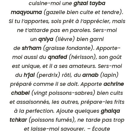
cuisine-moi une
ghzal tayba
maqyouma
(gazelle bien cuite et tendre).
Si tu l’apportes, sois prêt à l’apprécier, mais
ne t’attarde pas en paroles. Sers-moi
un
qniya
(lièvre) bien garni
de
sh’ham
(graisse fondante). Apporte-
moi aussi du
qnafed
(hérisson), son goût
est unique, et il a ses amateurs. Sers-moi
du
h’jal
(perdrix) rôti, du
arnab
(lapin)
préparé comme il se doit. Apporte
achrine
chabel
(vingt poissons-sabres) bien cuits
et assaisonnés, les autres, prépare-les frits
à la perfection. Ajoute quelques
ghalqa
tchkar
(poissons fumés), ne tarde pas trop
et laisse-moi savourer. – Écoute