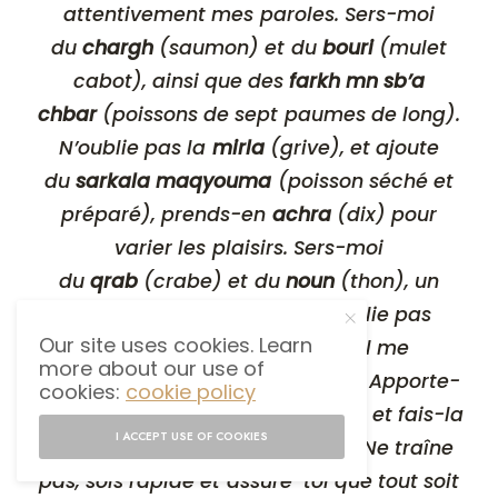
attentivement mes paroles. Sers-moi
du
chargh
(saumon) et du
bouri
(mulet
cabot), ainsi que des
farkh mn sb’a
chbar
(poissons de sept paumes de long).
N’oublie pas la
mirla
(grive), et ajoute
du
sarkala maqyouma
(poisson séché et
préparé), prends-en
achra
(dix) pour
varier les plaisirs. Sers-moi
du
qrab
(crabe) et du
noun
(thon), un
festin digne des marins. N’oublie pas
Our site uses cookies. Learn
le
mahrar
(poisson épicé), il me
more about our use of
réchauffera si le froid me gagne. Apporte-
cookies:
cookie policy
moi du
sardil inqla
(sardine frite) et fais-la
I ACCEPT USE OF COOKIES
griller sur des braises ardentes. Ne traîne
pas, sois rapide et assure-toi que tout soit