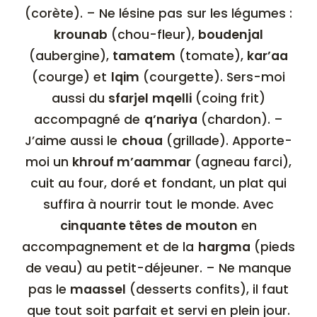
(corète). – Ne lésine pas sur les légumes :
krounab
(chou-fleur),
boudenjal
(aubergine),
tamatem
(tomate),
kar’aa
(courge) et
lqim
(courgette). Sers-moi
aussi du
sfarjel mqelli
(coing frit)
accompagné de
q’nariya
(chardon). –
J’aime aussi le
choua
(grillade). Apporte-
moi un
khrouf m’aammar
(agneau farci),
cuit au four, doré et fondant, un plat qui
suffira à nourrir tout le monde. Avec
cinquante têtes de mouton
en
accompagnement et de la
hargma
(pieds
de veau) au petit-déjeuner. – Ne manque
pas le
maassel
(desserts confits), il faut
que tout soit parfait et servi en plein jour.