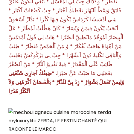
نَفْطَرْ * وَكْدَاكْ جِبْ لِي لَمْعَسَّلْ * نَبْغِي اَتْكُونْ عَايَقْ
فَايَقْ وَسْطْ اَلنّْهَارْ نَعْطِيكْ اَخْبَارْ * جِبْ كًصْعَاتْ اَكْبَارْ *
شِي اَدْشِيشَا كَرْدَاسْ يْكُونْ فِيهَا كُثْرَا * بَدَّازْ اَسْخونْ
اَنْحَبُ يْكُونْ فِيمَنْ وَيْسَارْ * كَانْ هَطْلَتْ لَمْطَارْ * عَلْ
اَلْبِيصَارْ اَمْوَجَّدْ مَانْطِيقْ اَلصَّبْرَا * هَاتْ لِي فُولْ اَمْدَمَّسْ
مَنْ اَهْوَاهْ هَاجَتْ لَفْكَارْ * وُ مَنْ اَلْحَمَّصْ قَنْطَارْ * طِيْبُ
وَاَلْبَاقِي تَكَْلِيهْ دُونْ اَلشَّهْرَا * جِبْ لِي بَرْكُوكَشْ بَحْلِيبْ
طَايَبْ عْلَى اَلْمَقْدَارْ * فِيهْ نَفْدِيوْ اَلثَّارْ * مَنْ اَلصّْغُرْ
ضِيفْكْ اَجَارِي شَبَّعْنِي
*
يَعْجَبْنِي مَا صَبْتْ عَنُّ صَبْرَا.
وُلِيسْ تَعْمَلْ بَشْوَارْ * زِدْ بِيَّ للَدَّارْ * بَالْحْسَانْ اَكْرَمْنِي وَلاَ
اَتْكَثَّرْ هَدْرَا