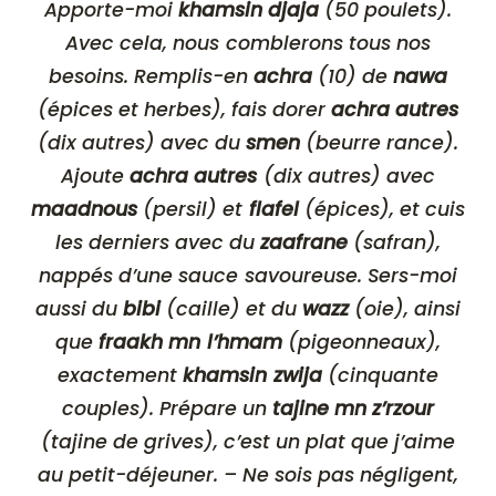
Apporte-moi
khamsin djaja
(50 poulets).
Avec cela, nous comblerons tous nos
besoins. Remplis-en
achra
(10) de
nawa
(épices et herbes), fais dorer
achra autres
(dix autres) avec du
smen
(beurre rance).
Ajoute
achra autres
(dix autres) avec
maadnous
(persil) et
flafel
(épices), et cuis
les derniers avec du
zaafrane
(safran),
nappés d’une sauce savoureuse. Sers-moi
aussi du
bibi
(caille) et du
wazz
(oie), ainsi
que
fraakh mn l’hmam
(pigeonneaux),
exactement
khamsin zwija
(cinquante
couples). Prépare un
tajine mn z’rzour
(tajine de grives), c’est un plat que j’aime
au petit-déjeuner. – Ne sois pas négligent,