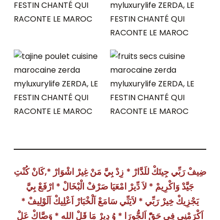
ضِيفْ رَبِّي جِيتَكْ للَدَّارْ * زِدْ بِيَّ مَنْ غِيرْ اشْوَارْ *,كَانْ كُنْتِ
جَيَّدْ وَاكْرِيمْ * لاَ دِّيرْ امْعَيَا صَرْفْ الْبْخَالْ * ارْفَعْ بِيَّ
يَجْزِيكْ خِيرْ رَبِّي * لاَيَنِّي سَامَعْ اَلْخْبَارْ اَعْلِيكْ اَلَوْلِيفْ *
اَكْرَمْنِي فِي حَقّْ اَلجُّورَا * وُ دِيرْ مَا قَلْ الله * وَصَّاكْ عَلْ