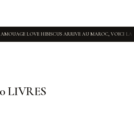
E LOVE HIBISCUS ARRIVE AU MAROC, VOICI LA FEMME À
0 LIVRES