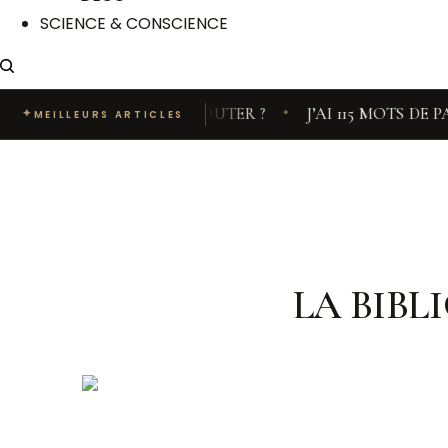
SCIENCE & CONSCIENCE
S FRÉQUENCES ÉCOUTER ?
J’AI 115 MOTS DE PASSE
✦
MEILLEURS ARTICLES
◆
LA BIBL