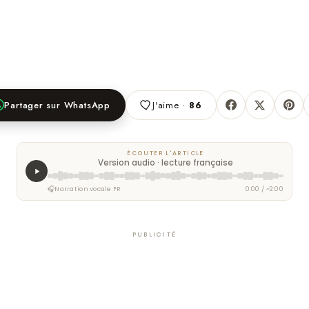
Partager sur WhatsApp
J'aime ·
86
ÉCOUTER L'ARTICLE
Version audio · lecture française
🎧
Narration vocale FR
0:00 / ~2:00
PUBLICITÉ