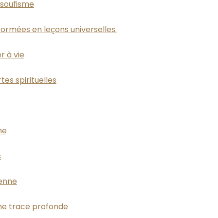
 soufisme
formées en leçons universelles.
r à vie
tes spirituelles
me
s
ienne
 une trace profonde