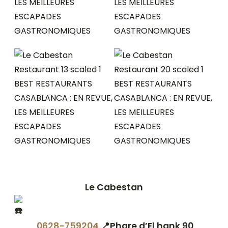
Le Cabestan
0628-759204
📍Phare d’El hank 90