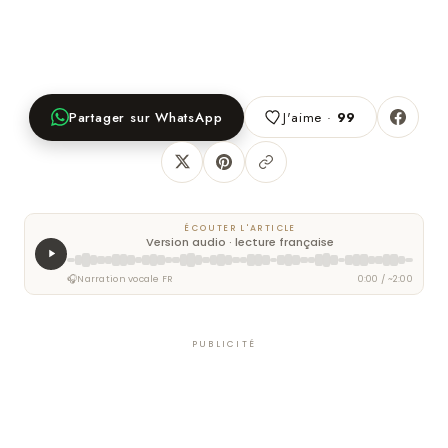
Partager sur WhatsApp
J'aime ·
99
ÉCOUTER L'ARTICLE
Version audio · lecture française
🎧
Narration vocale FR
0:00 / ~2:00
PUBLICITÉ